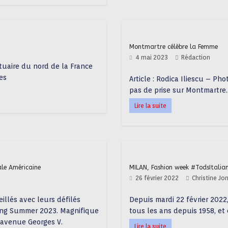
Montmartre célèbre la Femme
4 mai 2023
Rédaction
rtuaire du nord de la France
es
Article : Rodica Iliescu – Ph
pas de prise sur Montmartre.
Lire la suite
ale Américaine
MILAN, Fashion week #TodsItalia
26 février 2022
Christine J
llés avec leurs défilés
Depuis mardi 22 février 2022
ring Summer 2023. Magnifique
tous les ans depuis 1958, et
 avenue Georges V.
Lire la suite