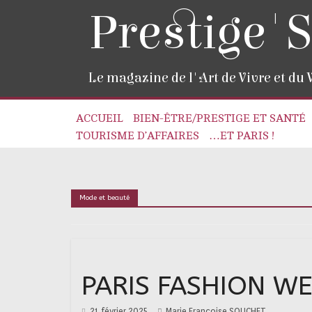
Prestige'S
Le magazine de l'Art de Vivre et du
ACCUEIL
BIEN-ÊTRE/PRESTIGE ET SANTÉ
TOURISME D’AFFAIRES
…ET PARIS !
Mode et beauté
PARIS FASHION WE
21 février 2025
Marie Françoise SOUCHET