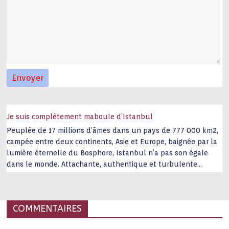
Je suis complètement maboule d’Istanbul
Peuplée de 17 millions d’âmes dans un pays de 777 000 km2,
campée entre deux continents, Asie et Europe, baignée par la
lumière éternelle du Bosphore, Istanbul n’a pas son égale
dans le monde. Attachante, authentique et turbulente
capitale historique Son look, sa culture, ses monuments, sa
joie de vivre étonnent. Exit … monotonie et
…
COMMENTAIRES