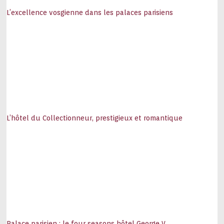
L’excellence vosgienne dans les palaces parisiens
L’hôtel du Collectionneur, prestigieux et romantique
Palace parisien : le four seasons hôtel George V