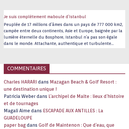
Je suis complètement maboule d’Istanbul
Peuplée de 17 millions d’âmes dans un pays de 777 000 km2,
campée entre deux continents, Asie et Europe, baignée par la
lumière éternelle du Bosphore, Istanbul n’a pas son égale
dans le monde. Attachante, authentique et turbulente
capitale historique Son look, sa culture, ses monuments, sa
joie de vivre étonnent. Exit … monotonie et
…
COMMENTAIRES
Charles HARARI
dans
Mazagan Beach & Golf Resort :
une destination unique !
Patricia Weber
dans
L’archipel de Malte : lieux d’histoire
et de tournages
Magali Aime
dans
ESCAPADE AUX ANTILLES : La
GUADELOUPE
paper bag
dans
Golf de Maintenon : Que d’eau, que