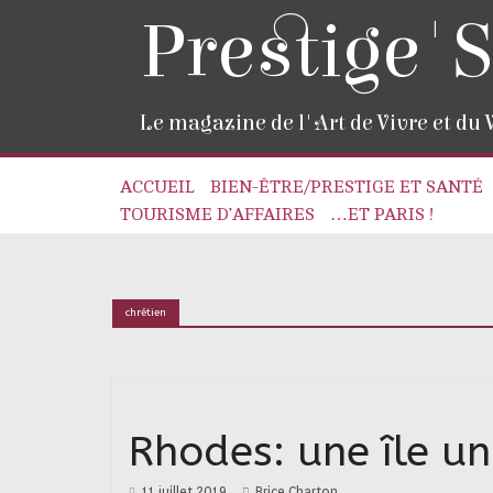
Prestige'S
Le magazine de l'Art de Vivre et du
ACCUEIL
BIEN-ÊTRE/PRESTIGE ET SANTÉ
TOURISME D’AFFAIRES
…ET PARIS !
chrétien
Rhodes: une île uni
11 juillet 2019
Brice Charton