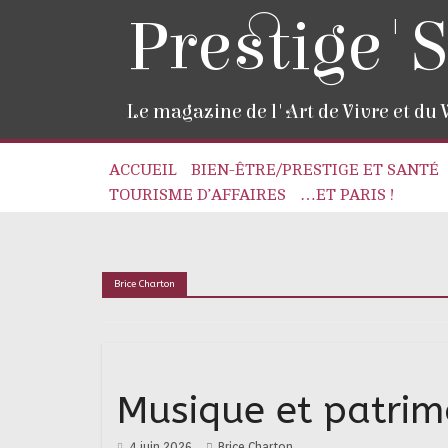
Prestige'S
Le magazine de l'Art de Vivre et du
ACCUEIL
BIEN-ÊTRE/PRESTIGE ET SANTÉ
TOURISME D’AFFAIRES
…ET PARIS !
Brice Charton
Musique et patrim
4 juin 2026
Brice Charton