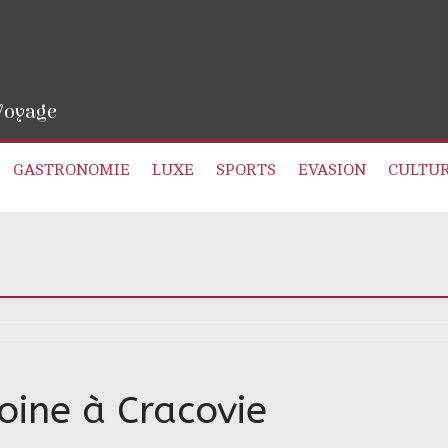
 Voyage
GASTRONOMIE
LUXE
SPORTS
EVASION
CULTU
oine à Cracovie