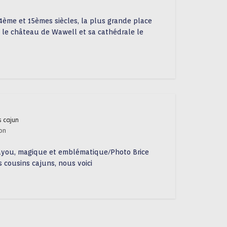
4ème et 15èmes siècles, la plus grande place
c le château de Wawell et sa cathédrale le
s cajun
ton
bayou, magique et emblématique/Photo Brice
s cousins cajuns, nous voici