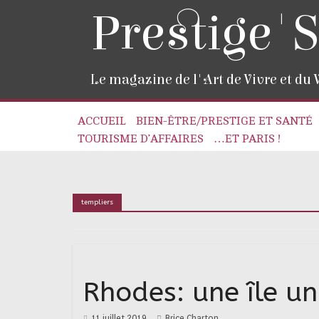
Prestige'S
Le magazine de l'Art de Vivre et du
ACCUEIL
BIEN-ÊTRE/PRESTIGE ET SANTÉ
TOURISME D’AFFAIRES
…ET PARIS !
templiers
Rhodes: une île uni
11 juillet 2019
Brice Charton