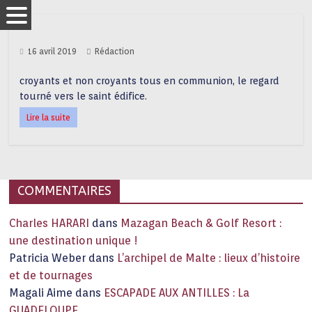
16 avril 2019
Rédaction
croyants et non croyants tous en communion, le regard
tourné vers le saint édifice.
Lire la suite
COMMENTAIRES
Charles HARARI
dans
Mazagan Beach & Golf Resort :
une destination unique !
Patricia Weber
dans
L’archipel de Malte : lieux d’histoire
et de tournages
Magali Aime
dans
ESCAPADE AUX ANTILLES : La
GUADELOUPE