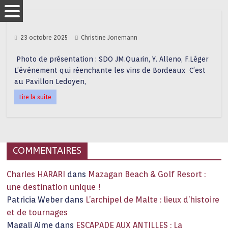
23 octobre 2025
Christine Jonemann
Photo de présentation : SDO JM.Quarin, Y. Alleno, F.Léger
L’événement qui réenchante les vins de Bordeaux C’est
au Pavillon Ledoyen,
Lire la suite
COMMENTAIRES
Charles HARARI
dans
Mazagan Beach & Golf Resort :
une destination unique !
Patricia Weber
dans
L’archipel de Malte : lieux d’histoire
et de tournages
Magali Aime
dans
ESCAPADE AUX ANTILLES : La