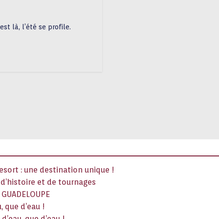
t là, l’été se profile.
sort : une destination unique !
x d’histoire et de tournages
La GUADELOUPE
, que d’eau !
d’eau, que d’eau !