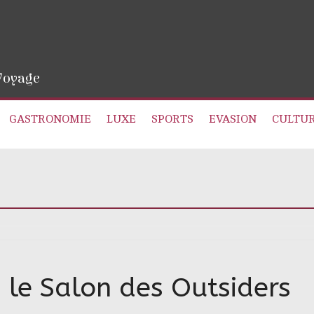
 Voyage
GASTRONOMIE
LUXE
SPORTS
EVASION
CULTU
 le Salon des Outsiders