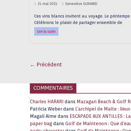
21 mai 2021
Geneviève GUIHARD
Ces vins blancs invitent au voyage. Le printemps es
Célébrons le plaisir de partager ensemble de
Lire la suite
← Précédent
COMMENTAIRES
Charles HARARI
dans
Mazagan Beach & Golf Re
Patricia Weber
dans
L’archipel de Malte : lieu
Magali Aime
dans
ESCAPADE AUX ANTILLES : 
paper bag
dans
Golf de Maintenon : Que d’eau
party character
dans
Golf de Maintenon : Que 