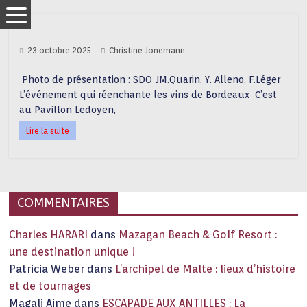
23 octobre 2025
Christine Jonemann
Photo de présentation : SDO JM.Quarin, Y. Alleno, F.Léger
L’événement qui réenchante les vins de Bordeaux C’est
au Pavillon Ledoyen,
Lire la suite
COMMENTAIRES
Charles HARARI
dans
Mazagan Beach & Golf Resort :
une destination unique !
Patricia Weber
dans
L’archipel de Malte : lieux d’histoire
et de tournages
Magali Aime
dans
ESCAPADE AUX ANTILLES : La