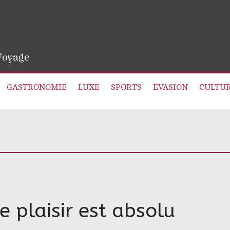
 Voyage
GASTRONOMIE
LUXE
SPORTS
EVASION
CULTU
 plaisir est absolu