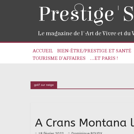
Prestige'S
Le magazine de l'Art de Vivre et du
ACCUEIL
BIEN-ÊTRE/PRESTIGE ET SANTÉ
TOURISME D’AFFAIRES
…ET PARIS !
golf sur neige
A Crans Montana le
18 février 2022
Dominique ROUDY