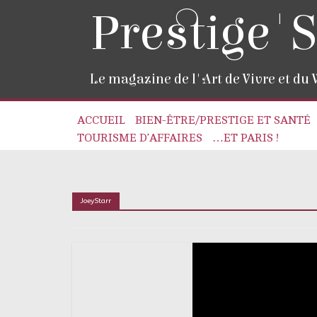
Prestige'S
Le magazine de l'Art de Vivre et du
ACCUEIL
BIEN-ÊTRE/PRESTIGE ET SANTÉ
TOURISME D’AFFAIRES
…ET PARIS !
JoeyStarr