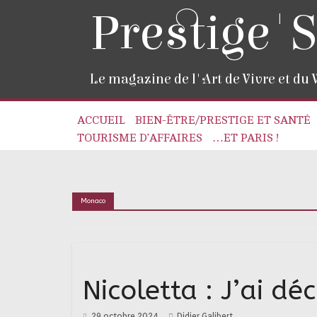
Prestige'S
Le magazine de l'Art de Vivre et du
ACCUEIL
BIEN-ÊTRE/PRESTIGE ET SANTÉ
TOURISME D’AFFAIRES
…ET PARIS !
Monaco
Nicoletta : J’ai d
29 octobre 2024
Didier Galibert