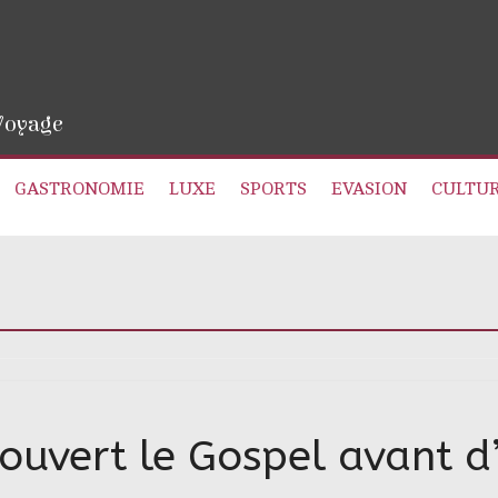
 Voyage
GASTRONOMIE
LUXE
SPORTS
EVASION
CULTU
écouvert le Gospel avant d