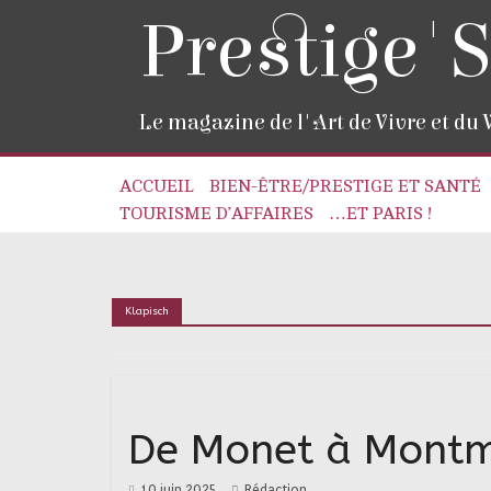
Prestige'S
Le magazine de l'Art de Vivre et du
ACCUEIL
BIEN-ÊTRE/PRESTIGE ET SANTÉ
TOURISME D’AFFAIRES
…ET PARIS !
Klapisch
De Monet à Montma
10 juin 2025
Rédaction