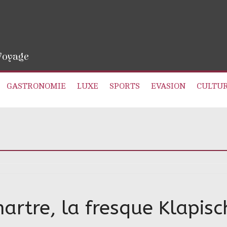
 Voyage
GASTRONOMIE
LUXE
SPORTS
EVASION
CULTU
rtre, la fresque Klapisc