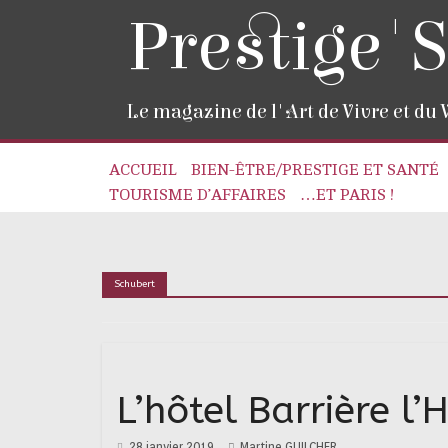
Prestige'S
Le magazine de l'Art de Vivre et du
ACCUEIL
BIEN-ÊTRE/PRESTIGE ET SANTÉ
TOURISME D’AFFAIRES
…ET PARIS !
Schubert
L’hôtel Barrière 
28 janvier 2019
Martine GUILCHER