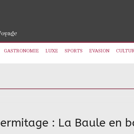
 Voyage
GASTRONOMIE
LUXE
SPORTS
EVASION
CULTU
l’Hermitage : La Baule en