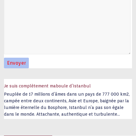
Je suis complètement maboule d’Istanbul
Peuplée de 17 millions d’âmes dans un pays de 777 000 km2,
campée entre deux continents, Asie et Europe, baignée par la
lumière éternelle du Bosphore, Istanbul n’a pas son égale
dans le monde. Attachante, authentique et turbulente
capitale historique Son look, sa culture, ses monuments, sa
joie de vivre étonnent. Exit … monotonie et
…