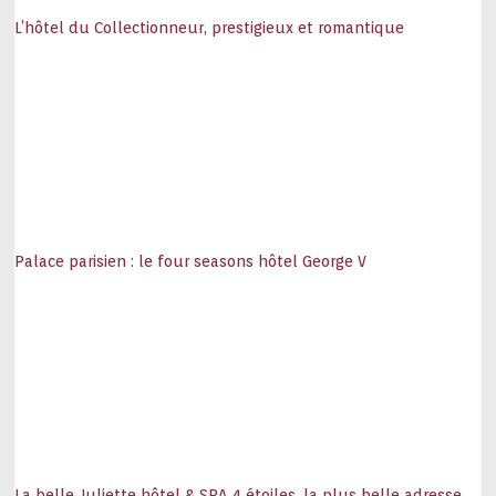
L’hôtel du Collectionneur, prestigieux et romantique
Palace parisien : le four seasons hôtel George V
La belle Juliette hôtel & SPA 4 étoiles, la plus belle adresse