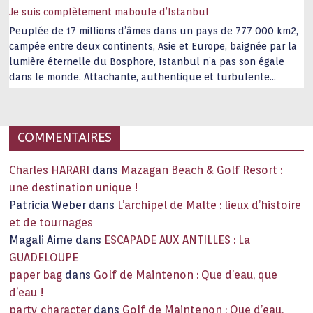
Je suis complètement maboule d’Istanbul
Peuplée de 17 millions d’âmes dans un pays de 777 000 km2,
campée entre deux continents, Asie et Europe, baignée par la
lumière éternelle du Bosphore, Istanbul n’a pas son égale
dans le monde. Attachante, authentique et turbulente
capitale historique Son look, sa culture, ses monuments, sa
joie de vivre étonnent. Exit … monotonie et
…
COMMENTAIRES
Charles HARARI
dans
Mazagan Beach & Golf Resort :
une destination unique !
Patricia Weber
dans
L’archipel de Malte : lieux d’histoire
et de tournages
Magali Aime
dans
ESCAPADE AUX ANTILLES : La
GUADELOUPE
paper bag
dans
Golf de Maintenon : Que d’eau, que
d’eau !
party character
dans
Golf de Maintenon : Que d’eau,