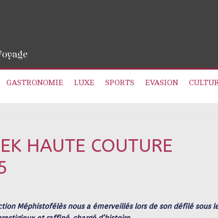
 Voyage
GASTRONOMIE
LUXE
SPORTS
EVASION
CULTU
EEK HAUTE COUTURE
5
tion Méphistofélès nous a émerveillés lors de son défilé sous l