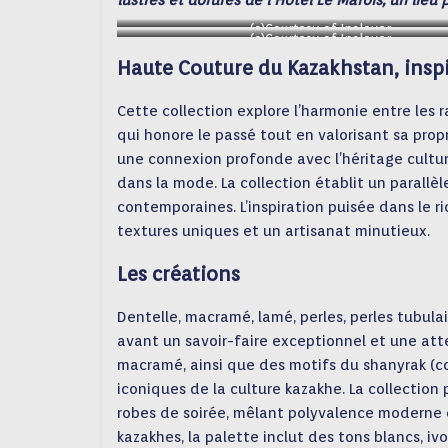
lustres et dorures de l’Hôtel Le Marois, un lieu p
(c)Courtesy of Inclover
(c)Courtesy of Inclover
Haute Couture du Kazakhstan, inspi
Cette collection explore l’harmonie entre les
qui honore le passé tout en valorisant sa propr
une connexion profonde avec l’héritage cultur
dans la mode. La collection établit un parallèl
contemporaines. L’inspiration puisée dans le r
textures uniques et un artisanat minutieux.
Les créations
Dentelle, macramé, lamé, perles, perles tubula
avant un savoir-faire exceptionnel et une atte
macramé, ainsi que des motifs du shanyrak (c
iconiques de la culture kazakhe. La collectio
robes de soirée, mêlant polyvalence moderne et
kazakhes, la palette inclut des tons blancs, ivo