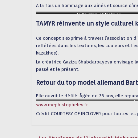
A la fois un hommage aux aînés et source d’in
(c)Courtesy of Inclover
(c)Courtesy of Inclover
TAMYR réinvente un style culturel
Ce concept s’exprime à travers l’association
reflétées dans les textures, les couleurs et l’es
kazakhes).
La créatrice Gaziza Shabdarbayeva envisage l
passé et le présent.
Retour du top model allemand Barb
Elle ouvrit le défilé. Âgée de 38 ans, elle repa
La
www.mephistopheles.fr
Crédit COURTESY OF INCLOVER pour toutes les 