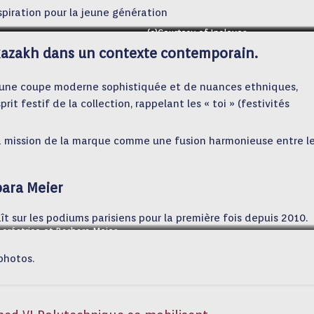
spiration pour la jeune génération
(c)Courtesy of Inclover
(c)Courtesy of Inclover
 kazakh dans un contexte contemporain.
 d’une coupe moderne sophistiquée et de nuances ethniques,
prit festif de la collection, rappelant les « toi » (festivités
a mission de la marque comme une fusion harmonieuse entre l
ara Meier
raît sur les podiums parisiens pour la première fois depuis 2010.
 créatrice et Barbara Meier
photos.