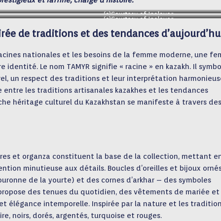
restigieux et raffiné, chargé d’histoire.
(c)Courtesy of Inclover
(c)Courtesy of Inclover
rée de traditions et des tendances d’aujourd’hu
 racines nationales et les besoins de la femme moderne, une f
e identité. Le nom TAMYR signifie « racine » en kazakh. Il symbo
el, un respect des traditions et leur interprétation harmonieus
e entre les traditions artisanales kazakhes et les tendances
iche héritage culturel du Kazakhstan se manifeste à travers de
ires et organza constituent la base de la collection, mettant e
ntion minutieuse aux détails. Boucles d’oreilles et bijoux orné
ouronne de la yourte) et des cornes d’arkhar – des symboles
n propose des tenues du quotidien, des vêtements de mariée et
 élégance intemporelle. Inspirée par la nature et les traditio
ire, noirs, dorés, argentés, turquoise et rouges.