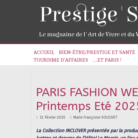
Prestige'S
Le magazine de l'Art de Vivre et du
ACCUEIL
BIEN-ÊTRE/PRESTIGE ET SANTÉ
TOURISME D’AFFAIRES
…ET PARIS !
PARIS FASHION W
Printemps Eté 202
21 février 2025
Marie Françoise SOUCHET
La Collection INCLOVER présentée par la produc