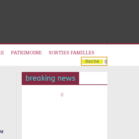
RE
PATRIMOINE
SORTIES FAMILLES
breaking news
es