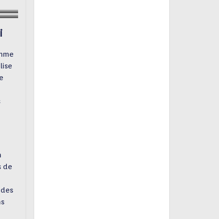
i
emme
lise
e
s
n
s de
 des
ns