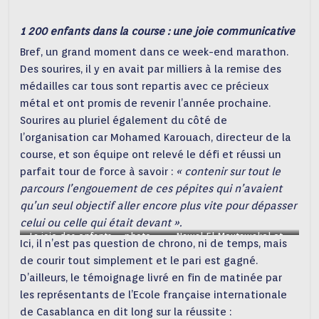
1 200 enfants dans la course : une joie communicative
Bref, un grand moment dans ce week-end marathon.
Des sourires, il y en avait par milliers à la remise des
médailles car tous sont repartis avec ce précieux
métal et ont promis de revenir l’année prochaine.
Sourires au pluriel également du côté de
l’organisation car Mohamed Karouach, directeur de la
course, et son équipe ont relevé le défi et réussi un
parfait tour de force à savoir :
« contenir sur tout le
parcours l’engouement de ces pépites qui n’avaient
qu’un seul objectif aller encore plus vite pour dépasser
celui ou celle qui était devant ».
La joie des enfants – photo
Nawal El Moutawakel et
Ici, il n’est pas question de chrono, ni de temps, mais
Dominique ROUDY (C) –
Mohamed Knidiri – photo
de courir tout simplement et le pari est gagné.
Dominiqeu ROUDY (C)
D’ailleurs, le témoignage livré en fin de matinée par
les représentants de l’Ecole française internationale
de Casablanca en dit long sur la réussite :