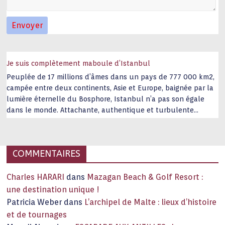
Je suis complètement maboule d’Istanbul
Peuplée de 17 millions d’âmes dans un pays de 777 000 km2,
campée entre deux continents, Asie et Europe, baignée par la
lumière éternelle du Bosphore, Istanbul n’a pas son égale
dans le monde. Attachante, authentique et turbulente
capitale historique Son look, sa culture, ses monuments, sa
joie de vivre étonnent. Exit … monotonie et
…
COMMENTAIRES
Charles HARARI
dans
Mazagan Beach & Golf Resort :
une destination unique !
Patricia Weber
dans
L’archipel de Malte : lieux d’histoire
et de tournages