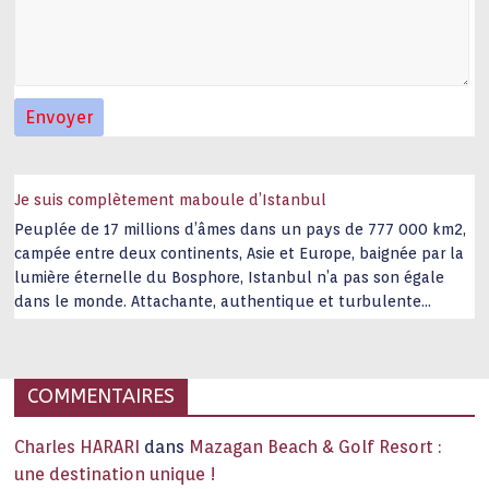
Je suis complètement maboule d’Istanbul
Peuplée de 17 millions d’âmes dans un pays de 777 000 km2,
campée entre deux continents, Asie et Europe, baignée par la
lumière éternelle du Bosphore, Istanbul n’a pas son égale
dans le monde. Attachante, authentique et turbulente
capitale historique Son look, sa culture, ses monuments, sa
joie de vivre étonnent. Exit … monotonie et
…
COMMENTAIRES
Charles HARARI
dans
Mazagan Beach & Golf Resort :
une destination unique !