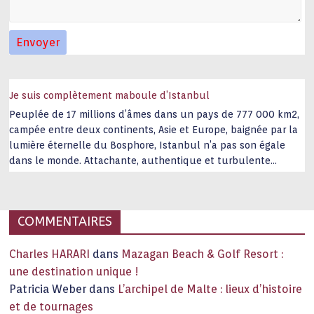
Je suis complètement maboule d’Istanbul
Peuplée de 17 millions d’âmes dans un pays de 777 000 km2,
campée entre deux continents, Asie et Europe, baignée par la
lumière éternelle du Bosphore, Istanbul n’a pas son égale
dans le monde. Attachante, authentique et turbulente
capitale historique Son look, sa culture, ses monuments, sa
joie de vivre étonnent. Exit … monotonie et
…
COMMENTAIRES
Charles HARARI
dans
Mazagan Beach & Golf Resort :
une destination unique !
Patricia Weber
dans
L’archipel de Malte : lieux d’histoire
et de tournages