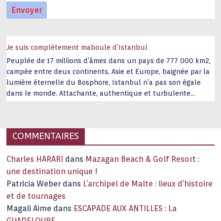
Je suis complètement maboule d’Istanbul
Peuplée de 17 millions d’âmes dans un pays de 777 000 km2,
campée entre deux continents, Asie et Europe, baignée par la
lumière éternelle du Bosphore, Istanbul n’a pas son égale
dans le monde. Attachante, authentique et turbulente
capitale historique Son look, sa culture, ses monuments, sa
joie de vivre étonnent. Exit … monotonie et
…
COMMENTAIRES
Charles HARARI
dans
Mazagan Beach & Golf Resort :
une destination unique !
Patricia Weber
dans
L’archipel de Malte : lieux d’histoire
et de tournages
Magali Aime
dans
ESCAPADE AUX ANTILLES : La
GUADELOUPE