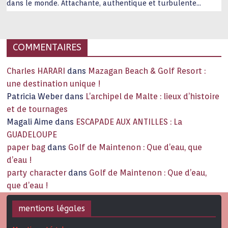
dans le monde. Attachante, authentique et turbulente
capitale historique Son look, sa culture, ses monuments, sa
joie de vivre étonnent. Exit … monotonie et
…
COMMENTAIRES
Charles HARARI
dans
Mazagan Beach & Golf Resort :
une destination unique !
Patricia Weber
dans
L’archipel de Malte : lieux d’histoire
et de tournages
Magali Aime
dans
ESCAPADE AUX ANTILLES : La
GUADELOUPE
paper bag
dans
Golf de Maintenon : Que d’eau, que
d’eau !
party character
dans
Golf de Maintenon : Que d’eau,
que d’eau !
mentions légales