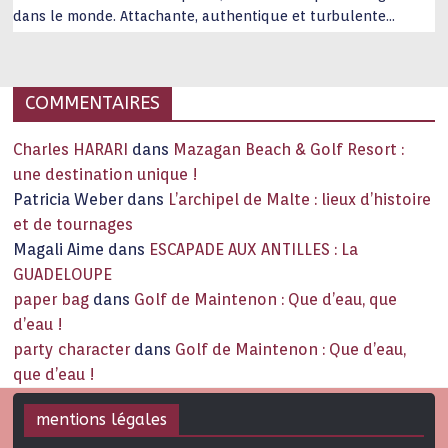
dans le monde. Attachante, authentique et turbulente
capitale historique Son look, sa culture, ses monuments, sa
joie de vivre étonnent. Exit … monotonie et
…
COMMENTAIRES
Charles HARARI
dans
Mazagan Beach & Golf Resort :
une destination unique !
Patricia Weber
dans
L’archipel de Malte : lieux d’histoire
et de tournages
Magali Aime
dans
ESCAPADE AUX ANTILLES : La
GUADELOUPE
paper bag
dans
Golf de Maintenon : Que d’eau, que
d’eau !
party character
dans
Golf de Maintenon : Que d’eau,
que d’eau !
mentions légales