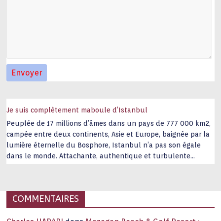
Je suis complètement maboule d’Istanbul
Peuplée de 17 millions d’âmes dans un pays de 777 000 km2,
campée entre deux continents, Asie et Europe, baignée par la
lumière éternelle du Bosphore, Istanbul n’a pas son égale
dans le monde. Attachante, authentique et turbulente
capitale historique Son look, sa culture, ses monuments, sa
joie de vivre étonnent. Exit … monotonie et
…
COMMENTAIRES