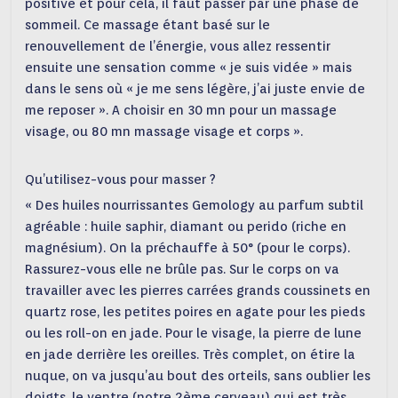
positive et pour cela, il faut passer par une phase de
sommeil. Ce massage étant basé sur le
renouvellement de l’énergie, vous allez ressentir
ensuite une sensation comme « je suis vidée » mais
dans le sens où « je me sens légère, j’ai juste envie de
me reposer ». A choisir en 30 mn pour un massage
visage, ou 80 mn massage visage et corps ».
Qu’utilisez-vous pour masser ?
« Des huiles nourrissantes Gemology au parfum subtil
agréable : huile saphir, diamant ou perido (riche en
magnésium). On la préchauffe à 50° (pour le corps).
Rassurez-vous elle ne brûle pas. Sur le corps on va
travailler avec les pierres carrées grands coussinets en
quartz rose, les petites poires en agate pour les pieds
ou les roll-on en jade. Pour le visage, la pierre de lune
en jade derrière les oreilles. Très complet, on étire la
nuque, on va jusqu’au bout des orteils, sans oublier les
doigts, le ventre (notre 2ème cerveau) qui est très