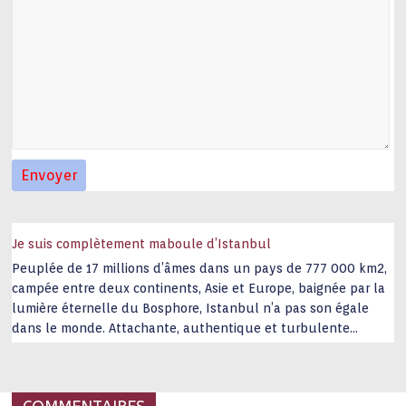
Je suis complètement maboule d’Istanbul
Peuplée de 17 millions d’âmes dans un pays de 777 000 km2,
campée entre deux continents, Asie et Europe, baignée par la
lumière éternelle du Bosphore, Istanbul n’a pas son égale
dans le monde. Attachante, authentique et turbulente
capitale historique Son look, sa culture, ses monuments, sa
joie de vivre étonnent. Exit … monotonie et
…