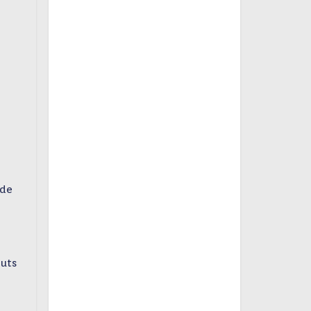
 de
buts