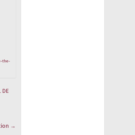
e-the-
 DE
ption
→