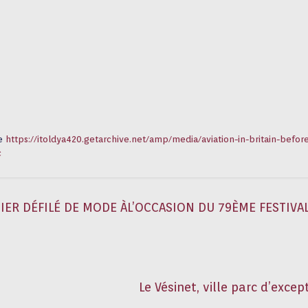
ue
https://itoldya420.getarchive.net/amp/media/aviation-in-britain-befor
c
 DÉFILÉ DE MODE ÀL’OCCASION DU 79ÈME FESTIVAL
Le Vésinet, ville parc d’exce