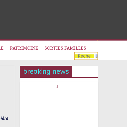
RE
PATRIMOINE
SORTIES FAMILLES
breaking news
mière