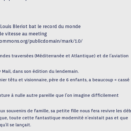
 Louis Bleriot bat le record du monde
de vitesse au meeting
ecommons.org/publicdomain/mark/1.0/
andes traversées (Méditerranée et Atlantique) et de l’aviation
ily Mail, dans son édition du lendemain.
onnier têtu et visionnaire, père de 6 enfants, a beaucoup « cassé
ure à nulle autre pareille que l’on imagine difficilement
souvenirs de famille, sa petite fille nous fera revivre les dé
nique, toute cette fantastique modernité n’existait pas et que
u’il se lançait.