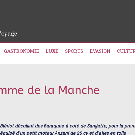
 Voyage
GASTRONOMIE
LUXE
SPORTS
EVASION
CULTU
Homme de la Manche
s Blériot décollait des Baraques, à coté de Sangatte, pour la pre
quipé d’un petit moteur Anzani de 25 cv et d’ailes en toile