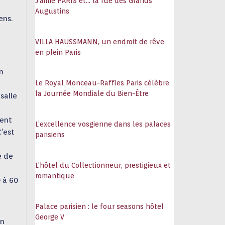
J’aime PARIS et… la rue des Grands
Augustins
ens.
VILLA HAUSSMANN, un endroit de rêve
Didier Deschamps : ce que je sais de lui
en plein Paris
14 juillet 2026
n
Le Royal Monceau-Raffles Paris célèbre
la Journée Mondiale du Bien-Être
salle
L’art de recevoir sur la Croisette autour
du film Clarissa
ient
L’excellence vosgienne dans les palaces
7 juillet 2026
C’est
parisiens
50ème édition du
e de
Trophée Hassan II
L’hôtel du Collectionneur, prestigieux et
de golf : historique
romantique
et festive !
0 à 60
23 juin 2026
Palace parisien : le four seasons hôtel
George V
un