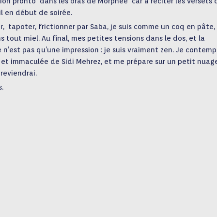
tion pronto dans les bras de Morphée car à réciter les ver
sets 
l en début de soirée.
ir, tapoter, frictionner par Saba, je suis comme un coq en pâte,
 tout miel. Au final, mes petites tensions dans le dos, et la
 n’est pas qu’une impression : je suis vraiment zen. Je contemp
 et immaculée de Sidi Mehrez, et me prépare sur un petit nuag
 reviendrai.
.