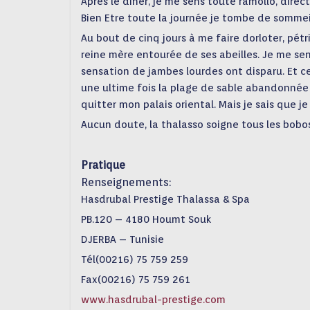
Après le dîner, je me sens toute ramollo, direc
Bien Etre toute la journée je tombe de sommei
Au bout de cinq jours à me faire dorloter, pétr
reine mère entourée de ses abeilles. Je me sens
sensation de jambes lourdes ont disparu. Et ce
une ultime fois la plage de sable abandonnée
quitter mon palais oriental. Mais je sais que je
Aucun doute, la thalasso soigne tous les bobos
Pratique
Renseignements:
Hasdrubal Prestige Thalassa & Spa
PB.120 – 4180 Houmt Souk
DJERBA – Tunisie
Tél(00216) 75 759 259
Fax(00216) 75 759 261
www.hasdrubal-prestige.com