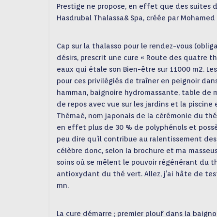
Prestige ne propose, en effet que des suites 
Hasdrubal Thalassa& Spa, créée par Mohamed
Cap sur la thalasso pour le rendez-vous (oblig
désirs, prescrit une cure « Route des quatre th
eaux qui étale son Bi
en-être sur 11000 m2. Le
pour ces privilégiés de traîner en peignoir dans
hamman, baignoire hydromassante, table de ma
de repos avec vue sur les jardins et la piscine 
Thémaé, nom japonais de la cérémonie du thé 
en effet plus de 30 % de polyphénols et possè
peu dire qu’il contribue au ralentissement des
célèbre donc, selon la brochure et ma masseus
soins où se mêlent le pouvoir régénérant du th
antioxydant du thé vert. Allez, j’ai hâte de t
mn.
La cure démarre ; premier plouf dans la baignoi