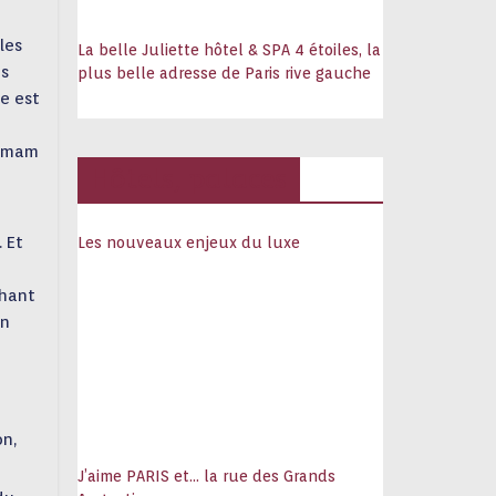
Hambourg, la ville « star » des
les
architectures iconoclastes
La belle Juliette hôtel & SPA 4 étoiles, la
es
plus belle adresse de Paris rive gauche
16 juin 2026
ie est
Abbaye des Vaux-
de-Cernay, Calme,
ammam
luxe et volupté
Hôtels, palaces
6 août 2026
. Et
Les nouveaux enjeux du luxe
chant
un
on,
J’aime PARIS et… la rue des Grands