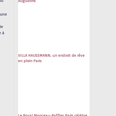
du
Augustins
 une
le
e à
VILLA HAUSSMANN, un endroit de rêve
en plein Paris
Le Royal Monceau-Raffles Paris célèbre