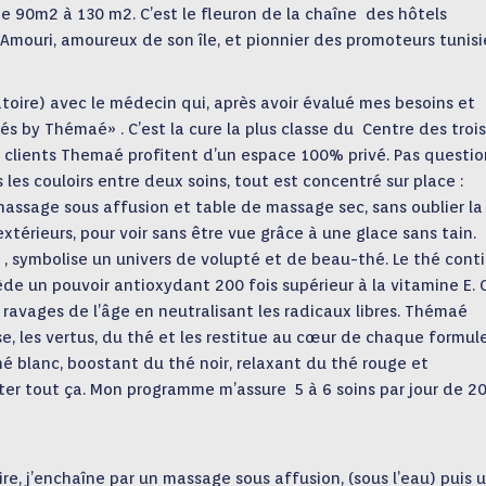
de 90m2 à 130 m2. C’est le fleuron de la chaîne des hôtels
 Amouri, amoureu
x de son île, et pionnier des promoteurs tunisi
atoire) avec le médecin qui, après avoir évalué mes besoins et
és by Thémaé» . C’est la cure la plus classe du Centre des trois
s clients Themaé profitent d’un espace 100% privé. Pas questio
 les couloirs entre deux soins, tout est concentré sur place :
ssage sous affusion et table de massage sec, sans oublier la 
extérieurs, pour voir sans être vue grâce à une glace sans tain.
, symbolise un univers de volupté et de beau-thé. Le thé cont
de un pouvoir antioxydant 200 fois supérieur à la vitamine E. 
 ravages de l’âge
en neutralisant les radicaux libres. Thémaé
e, les vertus, du thé et les restitue au cœur de chaque formul
é blanc, boostant du thé noir, relaxant du thé rouge et
ester tout ça. Mon programme m’assure 5 à 6 soins par jour de 2
re, j’enchaîne par un massage sous affusion, (sous l’eau) puis 