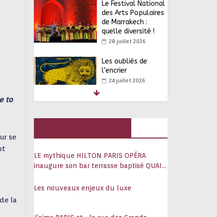
Le Festival National
des Arts Populaires
de Marrakech :
quelle diversité !
28 juillet 2026
Les oubliés de
l’encrier
24 juillet 2026
e to
Lee Miller, mille vies
Hôtels, palaces
21 juillet 2026
ur se
nt
LE mythique HILTON PARIS OPÉRA
inaugure son bar terrasse baptisé QUAI
Avignon : standing
108
ovation pour
Les nouveaux enjeux du luxe
Christelle Korichi
de la
15 juillet 2026