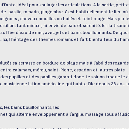
ante, idéal pour soulager les articulations. A la sortie, petite
de basilic, romarin, gingembre. C’est habituellement le lieu où 
peignoirs , cheveux mouillés ou huilés et teint rouge. Mais par l
tillon, tant mieux, j’ai envie de paix et sérénité. Ici, la tisaner
auffée d’eau de mer, avec jets et bains bouillonnants. De quoi
s. Ici, l’héritage des thermes romains et l’art bienfaiteur du h
plutôt sa terrasse en bordure de plage mais à l’abri des regards
 entre calamars, mérou, saint-Pierre, espadon et autres plats
 des pupilles et des papilles garanti donc. Le soir on troque le 
e musicienne latino américaine qui habite l’île depuis 28 ans, 
, les bains bouillonnants, les
) qui alterne enveloppement à l’argile, massage sous affusi