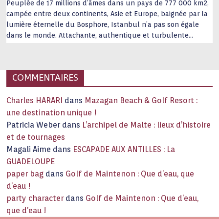
Peuplée de 17 millions d’âmes dans un pays de 777 000 km2,
campée entre deux continents, Asie et Europe, baignée par la
lumière éternelle du Bosphore, Istanbul n’a pas son égale
dans le monde. Attachante, authentique et turbulente
capitale historique Son look, sa culture, ses monuments, sa
joie de vivre étonnent. Exit … monotonie et
…
COMMENTAIRES
Charles HARARI
dans
Mazagan Beach & Golf Resort :
une destination unique !
Patricia Weber
dans
L’archipel de Malte : lieux d’histoire
et de tournages
Magali Aime
dans
ESCAPADE AUX ANTILLES : La
GUADELOUPE
paper bag
dans
Golf de Maintenon : Que d’eau, que
d’eau !
party character
dans
Golf de Maintenon : Que d’eau,
que d’eau !