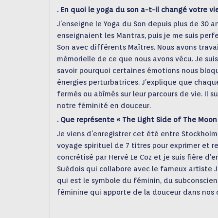
. En quoi le yoga du son a-t-il changé votre vi
J’enseigne le Yoga du Son depuis plus de 30 an
enseignaient les Mantras, puis je me suis per
Son avec différents Maîtres. Nous avons travai
mémorielle de ce que nous avons vécu. Je suis 
savoir pourquoi certaines émotions nous bloque
énergies perturbatrices. J’explique que chaqu
fermés ou abîmés sur leur parcours de vie. Il su
notre féminité en douceur.
. Que représente « The Light Side of The Moon 
Je viens d’enregistrer cet été entre Stockholm
voyage spirituel de 7 titres pour exprimer et 
concrétisé par Hervé Le Coz et je suis fière d’e
Suédois qui collabore avec le fameux artiste J
qui est le symbole du féminin, du subconscient 
féminine qui apporte de la douceur dans nos c