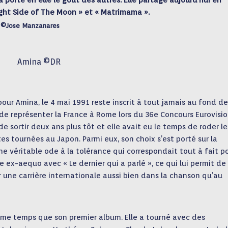
orte en elle le goût des autres. Elle partage aujourd’hui en
ght Side of The Moon » et « Matrimama ».
na ©Jose Manzanares
Amina ©DR
pour Amina, le 4 mai 1991 reste inscrit à tout jamais au fond de
r de représenter la France à Rome lors du 36e Concours Eurovisi
de sortir deux ans plus tôt et elle avait eu le temps de roder le
tes tournées au Japon. Parmi eux, son choix s’est porté sur la
une véritable ode à la tolérance qui correspondait tout à fait p
 ex-aequo avec « Le dernier qui a parlé », ce qui lui permit de
 une carrière internationale aussi bien dans la chanson qu’au
ême temps que son premier album. Elle a tourné avec des