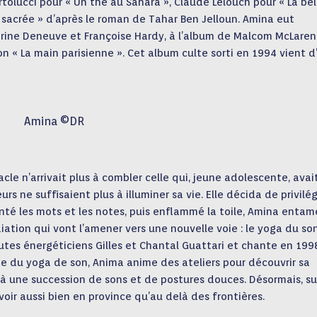
rtolucci pour « Un thé au Sahara », Claude Lelouch pour « La bel
it sacrée » d’après le roman de Tahar Ben Jelloun. Amina eut
erine Deneuve et Françoise Hardy, à l’album de Malcom McLaren
son « La main parisienne ». Cet album culte sorti en 1994 vient d
Amina ©DR
acle n’arrivait plus à combler celle qui, jeune adolescente, avai
rs ne suffisaient plus à illuminer sa vie. Elle décida de privilég
hanté les mots et les notes, puis enflammé la toile, Amina entam
iation qui vont l’amener vers une nouvelle voie : le yoga du son
es énergéticiens Gilles et Chantal Guattari et chante en 199
 du yoga de son, Anima anime des ateliers pour découvrir sa
 à une succession de sons et de postures douces. Désormais, su
voir aussi bien en province qu’au delà des frontières.