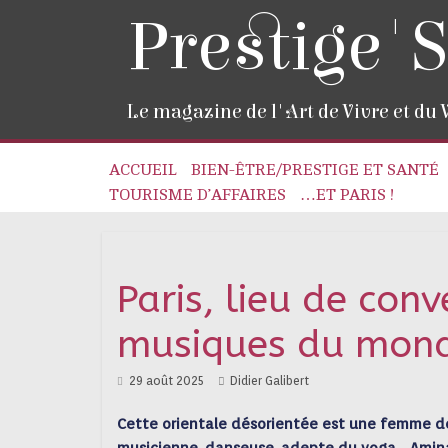
Prestige'S
Le magazine de l'Art de Vivre et du
ACCUEIL
BIEN-ÊTRE/PRESTIGE ET SANTÉ
TOURISME D’AFFAIRES
…ET PARIS !
Paris, lieu de con
musiques du mon
29 août 2025
Didier Galibert
Cette orientale désorientée est une femme de