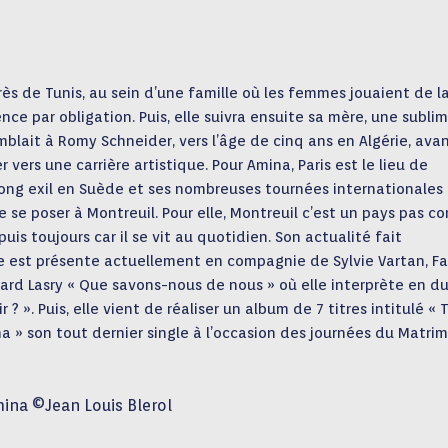
rès de Tunis, au sein d’une famille où les femmes jouaient de l
nce par obligation. Puis, elle suivra ensuite sa mère, une subli
lait à Romy Schneider, vers l’âge de cinq ans en Algérie, ava
r vers une carrière artistique. Pour Amina, Paris est le lieu de
 long exil en Suède et ses nombreuses tournées internationales
 se poser à Montreuil. Pour elle, Montreuil c’est un pays pas 
uis toujours car il se vit au quotidien. Son actualité fait
 Elle est présente actuellement en compagnie de Sylvie Vartan, F
nard Lasry « Que savons-nous de nous » où elle interprète en d
 ». Puis, elle vient de réaliser un album de 7 titres intitulé « 
 » son tout dernier single à l’occasion des journées du Matrim
ina ©Jean Louis Blerol