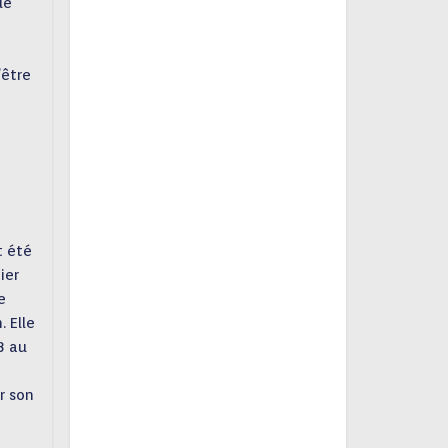
le
’être
t été
ier
e
. Elle
8 au
r son