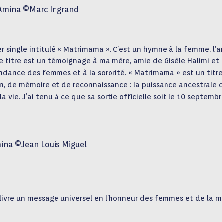
Amina ©Marc Ingrand
er single intitulé « Matrimama ». C’est un hymne à la femme, l’
 Ce titre est un témoignage à ma mère, amie de Gisèle Halimi et
ndance des femmes et à la sororité. « Matrimama » est un titr
on, de mémoire et de reconnaissance : la puissance ancestrale 
ie. J’ai tenu à ce que sa sortie officielle soit le 10 septembre
ina ©Jean Louis Miguel
 livre un message universel en l’honneur des femmes et de la m