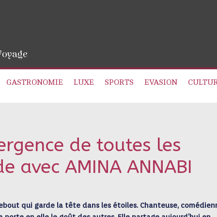
 Voyage
GASTRONOMIE
LUXE
SPORTS
EVASION
CULTU
vergence de toutes les
de avec AMINA ANNABI
bout qui garde la tête dans les étoiles. Chanteuse, comédien