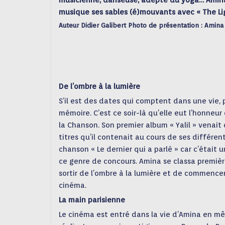
musicienne, danseuse, adepte du yoga… Amina p
musique ses sables (é)mouvants avec « The Li
Auteur Didier Galibert Photo de présentation : Ami
De l’ombre à la lumière
S’il est des dates qui comptent dans une vie, 
mémoire. C’est ce soir-là qu’elle eut l’honneu
la Chanson. Son premier album « Yalil » venait 
titres qu’il contenait au cours de ses différen
chanson « Le dernier qui a parlé » car c’était 
ce genre de concours. Amina se classa première
sortir de l’ombre à la lumière et de commencer
cinéma.
La main parisienne
Le cinéma est entré dans la vie d’Amina en m