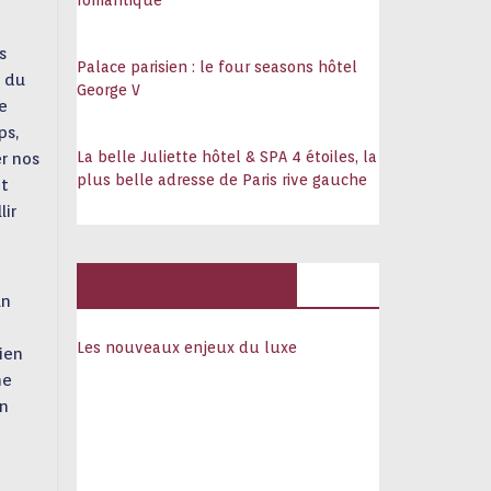
romantique
s
Palace parisien : le four seasons hôtel
a du
George V
e
ps,
La belle Juliette hôtel & SPA 4 étoiles, la
er nos
plus belle adresse de Paris rive gauche
nt
lir
Hôtels, palaces
un
Les nouveaux enjeux du luxe
cien
ne
on