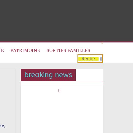
RE
PATRIMOINE
SORTIES FAMILLES
breaking news
ne,