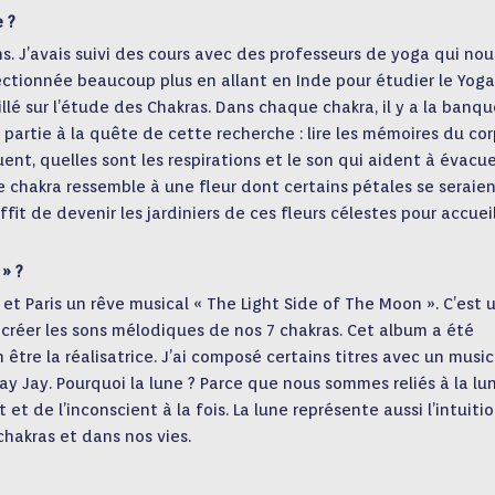
e ?
s. J’avais suivi des cours avec des professeurs de yoga qui nou
fectionnée beaucoup plus en allant en Inde pour étudier le Yog
llé sur l’étude des Chakras. Dans chaque chakra, il y a la banqu
partie à la quête de cette recherche : lire les mémoires du cor
nt, quelles sont les respirations et le son qui aident à évacu
e chakra ressemble à une fleur dont certains pétales se seraie
ffit de devenir les jardiniers de ces fleurs célestes pour accueil
» ?
 et Paris un rêve musical « The Light Side of The Moon ». C’est 
recréer les sons mélodiques de nos 7 chakras. Cet album a été
n être la réalisatrice. J’ai composé certains titres avec un musi
ay Jay. Pourquoi la lune ? Parce que nous sommes reliés à la lu
et de l’inconscient à la fois. La lune représente aussi l’intuiti
hakras et dans nos vies.