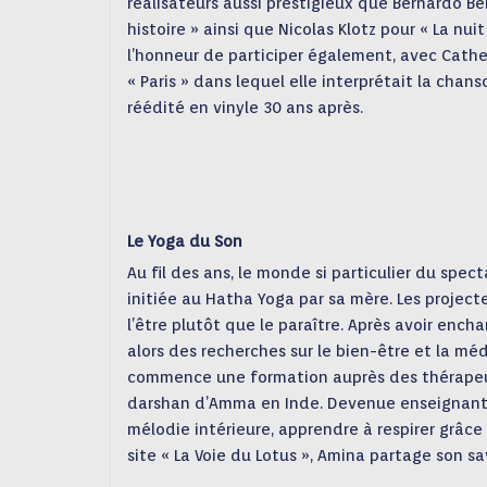
réalisateurs aussi prestigieux que Bernardo Be
histoire » ainsi que Nicolas Klotz pour « La nu
l’honneur de participer également, avec Cath
« Paris » dans lequel elle interprétait la chan
réédité en vinyle 30 ans après.
Le Yoga du Son
Au fil des ans, le monde si particulier du spect
initiée au Hatha Yoga par sa mère. Les projecteu
l’être plutôt que le paraître. Après avoir enc
alors des recherches sur le bien-être et la méd
commence une formation auprès des thérapeut
darshan d’Amma en Inde. Devenue enseignante
mélodie intérieure, apprendre à respirer grâce
site « La Voie du Lotus », Amina partage son sa