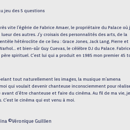
au jeu des 5 questions
très vite l’égérie de Fabrice Amaer, le propriétaire du Palace où 
a lueur des autres. J’y croisais des personnalités des arts, de la
ientèle hétéroclite de ce lieu : Grace Jones, Jack Lang, Pierre et
Warhol… et bien-sûr Guy Cuevas, le célèbre DJ du Palace. Fabric
père spirituel. C’est lui qui a produit en 1985 mon premier 45 t
appelant tout naturellement les images, la musique m’amena
 moi qui voulait devenir chanteuse inconsciemment pour réalise
avant d’être chanteuse et faire du cinéma. Au fil de ma vie, je
. C’est le cinéma qui est venu à moi.
ina ©Véronique Guillien