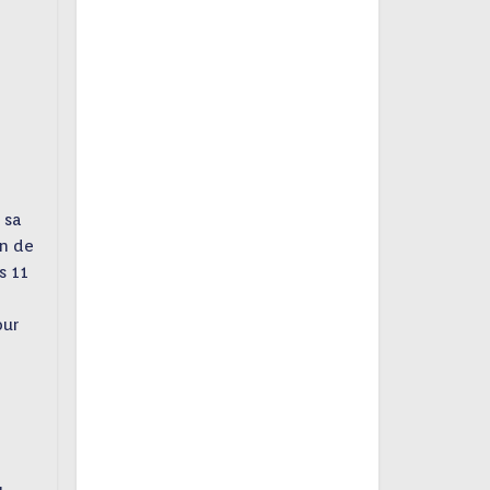
 sa
on de
s 11
our