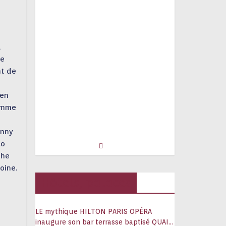
a
me
nt de
 en
comme
anny
uo
The
oine.
Hôtels, palaces
LE mythique HILTON PARIS OPÉRA
inaugure son bar terrasse baptisé QUAI