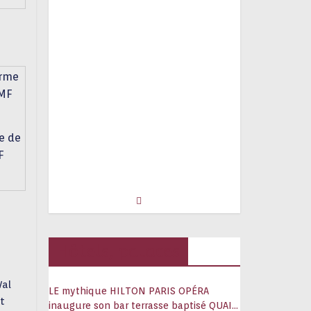
e de
F
Hôtels, palaces
Val
LE mythique HILTON PARIS OPÉRA
t
inaugure son bar terrasse baptisé QUAI