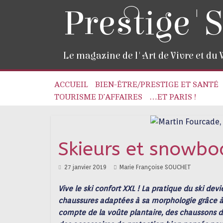
Prestige'S
Le magazine de l'Art de Vivre et du
ACCUEIL
BIEN-ÊTRE/PRESTIGE ET SANTÉ
TOURISME D’AFFAIRES
…ET PARIS !
Skieurs et snowbo
27 janvier 2019
Marie Françoise SOUCHET
Vive le ski confort XXL !
La pratique du ski devi
chaussures adaptées à sa morphologie grâce à
compte de la voûte plantaire, des chaussons de