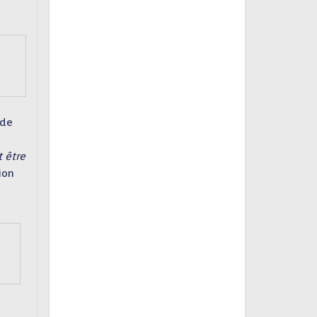
 de
t être
ion