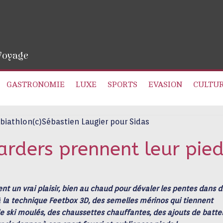
 Voyage
GASTRONOMIE
LUXE
SPORTS
EVASION
CULTU
arders prennent leur pie
ent un vrai plaisir, bien au chaud pour dévaler les pentes dans 
 la technique Feetbox 3D, des semelles mérinos qui tiennent
 ski moulés, des chaussettes chauffantes, des ajouts de batter