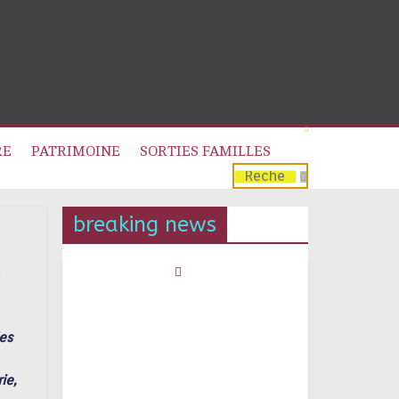
RE
PATRIMOINE
SORTIES FAMILLES
breaking news
d
des
ie,