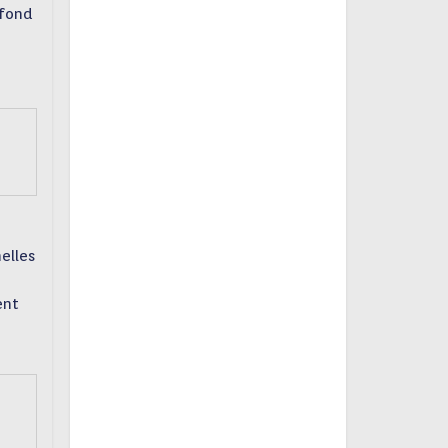
 fond
elles
ent