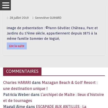
28 juillet 2019
Geneviève GUIHARD
image de présentation : ©Yann-Sévélec Château, Parc et
Jardins du 17ème siècle, appartiennent depuis 1875 à la
même famille Sommier de Vogüé,
Lire la suite
COMMENTAIRES
Charles HARARI
dans
Mazagan Beach & Golf Resort :
une destination unique !
Patricia Weber
dans
L’archipel de Malte : lieux d’histoire
et de tournages
Magali Aime
dans
ESCAPADE AUX ANTILLES : La