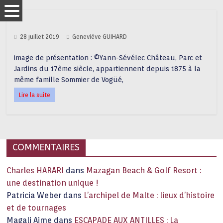
28 juillet 2019
Geneviève GUIHARD
image de présentation : ©Yann-Sévélec Château, Parc et
Jardins du 17ème siècle, appartiennent depuis 1875 à la
même famille Sommier de Vogüé,
Lire la suite
COMMENTAIRES
Charles HARARI
dans
Mazagan Beach & Golf Resort :
une destination unique !
Patricia Weber
dans
L’archipel de Malte : lieux d’histoire
et de tournages
Magali Aime
dans
ESCAPADE AUX ANTILLES : La