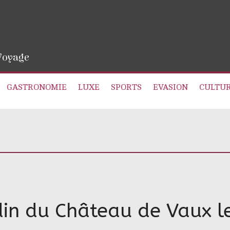
 Voyage
GASTRONOMIE
LUXE
SPORTS
EVASION
CULTU
din du Château de Vaux le