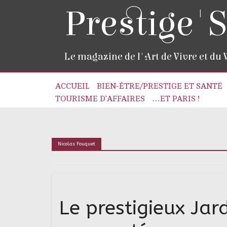
Prestige'S
Le magazine de l'Art de Vivre et du
ACCUEIL
BIEN-ÊTRE/PRESTIGE ET SANTÉ
TOURISME D’AFFAIRES
…ET PARIS !
Nicolas Fouquet
Le prestigieux Jar