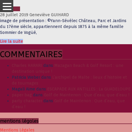
Actualités
28 juillet 2019
Geneviève GUIHARD
image de présentation : ©Yann-Sévélec Château, Parc et Jardins
du 17ème siècle, appartiennent depuis 1875 à la même famille
Sommier de Vogüé,
Lire la suite
COMMENTAIRES
Charles HARARI
dans
Mazagan Beach & Golf Resort : une
destination unique !
Patricia Weber
dans
L’archipel de Malte : lieux d’histoire et
de tournages
Magali Aime
dans
ESCAPADE AUX ANTILLES : La GUADELOUPE
paper bag
dans
Golf de Maintenon : Que d’eau, que d’eau !
party character
dans
Golf de Maintenon : Que d’eau, que
d’eau !
mentions légales
Mentions Légales