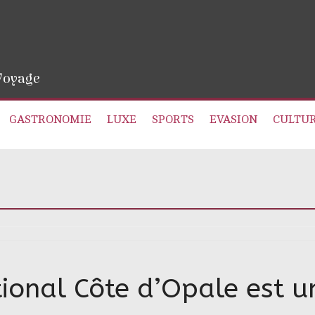
 Voyage
GASTRONOMIE
LUXE
SPORTS
EVASION
CULTU
tional Côte d’Opale est u