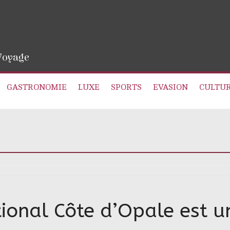
 Voyage
GASTRONOMIE
LUXE
SPORTS
EVASION
CULTU
tional Côte d’Opale est u