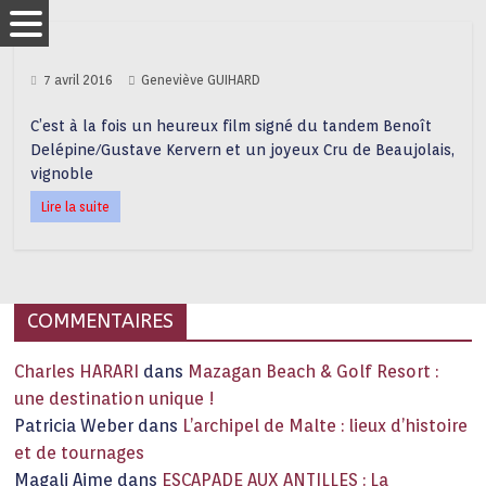
7 avril 2016
Geneviève GUIHARD
C’est à la fois un heureux film signé du tandem Benoît
Delépine/Gustave Kervern et un joyeux Cru de Beaujolais,
vignoble
Lire la suite
COMMENTAIRES
Charles HARARI
dans
Mazagan Beach & Golf Resort :
une destination unique !
Patricia Weber
dans
L’archipel de Malte : lieux d’histoire
et de tournages
Magali Aime
dans
ESCAPADE AUX ANTILLES : La