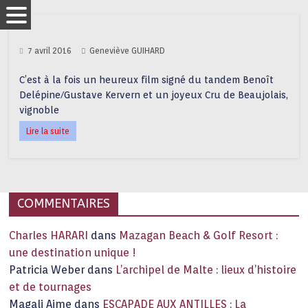
7 avril 2016
Geneviève GUIHARD
C’est à la fois un heureux film signé du tandem Benoît
Delépine/Gustave Kervern et un joyeux Cru de Beaujolais,
vignoble
Lire la suite
COMMENTAIRES
Charles HARARI
dans
Mazagan Beach & Golf Resort :
une destination unique !
Patricia Weber
dans
L’archipel de Malte : lieux d’histoire
et de tournages
Magali Aime
dans
ESCAPADE AUX ANTILLES : La