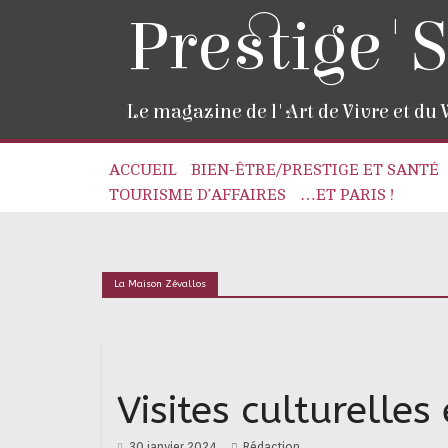
Prestige'S
Le magazine de l'Art de Vivre et du
ACCUEIL
BIEN-ÊTRE/PRESTIGE ET SANTÉ
TOURISME D’AFFAIRES
…ET PARIS !
La Maison Zévallos
Visites culturell
30 janvier 2024
Rédaction