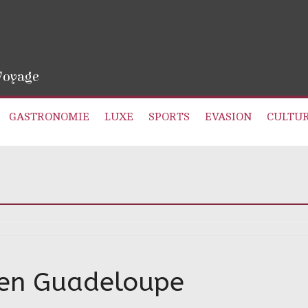
 Voyage
GASTRONOMIE
LUXE
SPORTS
EVASION
CULTU
es en Guadeloupe