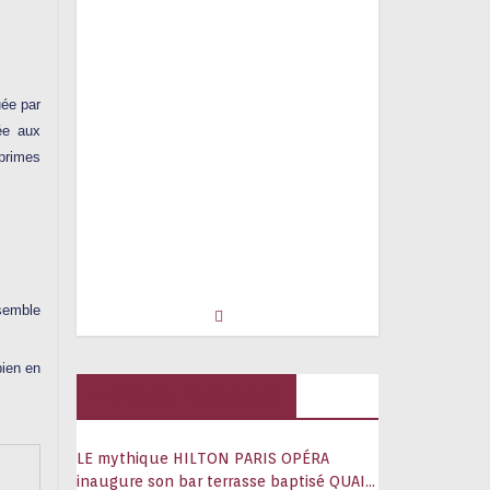
uée par
ée aux
 primes
 semble
bien en
Hôtels, palaces
LE mythique HILTON PARIS OPÉRA
inaugure son bar terrasse baptisé QUAI