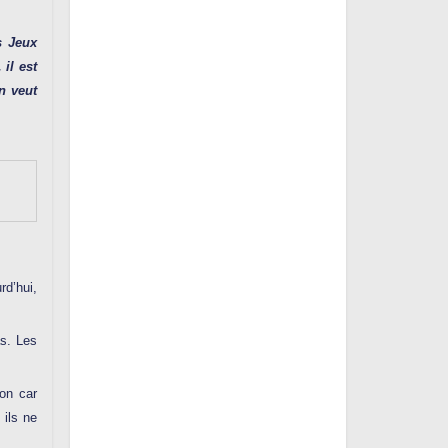
s Jeux
il est
n veut
rd’hui,
as. Les
ion car
 ils ne