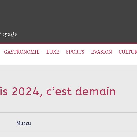
 Voyage
GASTRONOMIE
LUXE
SPORTS
EVASION
CULTU
is 2024, c’est demain
Muscu