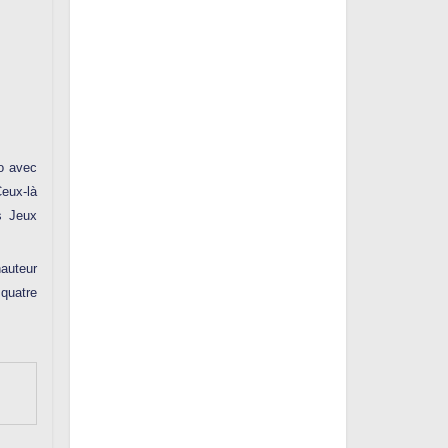
yo avec
Ceux-là
es Jeux
hauteur
 quatre