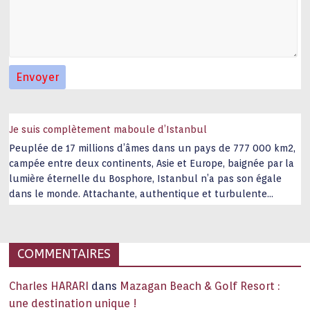
Je suis complètement maboule d’Istanbul
Peuplée de 17 millions d’âmes dans un pays de 777 000 km2,
campée entre deux continents, Asie et Europe, baignée par la
lumière éternelle du Bosphore, Istanbul n’a pas son égale
dans le monde. Attachante, authentique et turbulente
capitale historique Son look, sa culture, ses monuments, sa
joie de vivre étonnent. Exit … monotonie et
…
COMMENTAIRES
Charles HARARI
dans
Mazagan Beach & Golf Resort :
une destination unique !