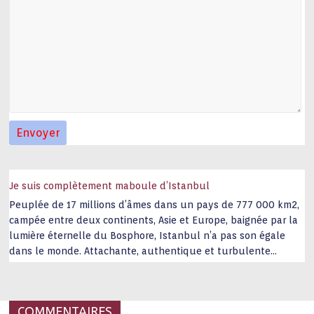
Je suis complètement maboule d’Istanbul
Peuplée de 17 millions d’âmes dans un pays de 777 000 km2,
campée entre deux continents, Asie et Europe, baignée par la
lumière éternelle du Bosphore, Istanbul n’a pas son égale
dans le monde. Attachante, authentique et turbulente
capitale historique Son look, sa culture, ses monuments, sa
joie de vivre étonnent. Exit … monotonie et
…
COMMENTAIRES