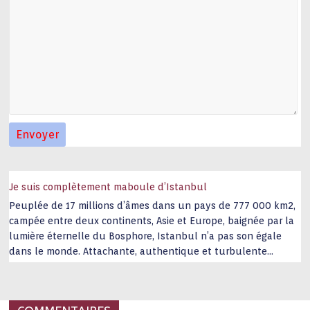
Je suis complètement maboule d’Istanbul
Peuplée de 17 millions d’âmes dans un pays de 777 000 km2,
campée entre deux continents, Asie et Europe, baignée par la
lumière éternelle du Bosphore, Istanbul n’a pas son égale
dans le monde. Attachante, authentique et turbulente
capitale historique Son look, sa culture, ses monuments, sa
joie de vivre étonnent. Exit … monotonie et
…