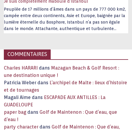
Je suis complètement maboule d’Istanbul
Peuplée de 17 millions d’âmes dans un pays de 777 000 km2,
campée entre deux continents, Asie et Europe, baignée par la
lumière éternelle du Bosphore, Istanbul n’a pas son égale
dans le monde. Attachante, authentique et turbulente
capitale historique Son look, sa culture, ses monuments, sa
joie de vivre étonnent. Exit … monotonie et
…
COMMENTAIRES
Charles HARARI
dans
Mazagan Beach & Golf Resort :
une destination unique !
Patricia Weber
dans
L’archipel de Malte : lieux d’histoire
et de tournages
Magali Aime
dans
ESCAPADE AUX ANTILLES : La
GUADELOUPE
paper bag
dans
Golf de Maintenon : Que d’eau, que
d’eau !
party character
dans
Golf de Maintenon : Que d’eau,