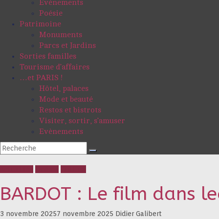
Evénements
Poésie
Patrimoine
Monuments
Parcs et Jardins
Sorties familles
Tourisme d’affaires
…et PARIS !
Hôtel, palaces
Mode et beauté
Restos et bistrots
Visiter, sortir, s’amuser
Evènements
Actualités
Cinéma
Culture
BARDOT : Le film dans lequ
3 novembre 2025
7 novembre 2025
Didier Galibert