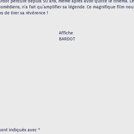
dot perdure depuis 50 ans, même après avoir quitté le cinéma. Le 
 comédiens, n’a fait qu’amplifier sa légende. Ce magnifique film no
s de tirer sa révérence !
Affiche
BARDOT
 sont indiqués avec
*