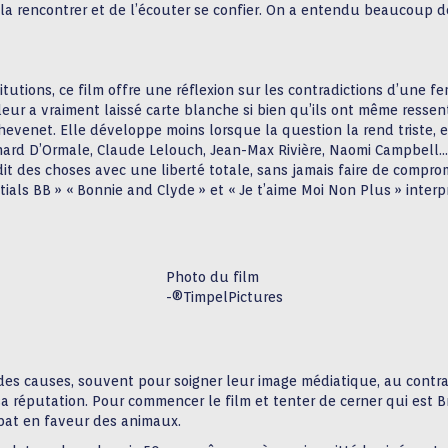
a rencontrer et de l’écouter se confier. On a entendu beaucoup de
itutions, ce film offre une réflexion sur les contradictions d’une f
eur a vraiment laissé carte blanche si bien qu’ils ont même ressenti
evenet. Elle développe moins lorsque la question la rend triste, e
rd D’Ormale, Claude Lelouch, Jean-Max Rivière, Naomi Campbell… i
a dit des choses avec une liberté totale, sans jamais faire de compr
itials BB » « Bonnie and Clyde » et « Je t’aime Moi Non Plus » inte
Photo du film
-®TimpelPictures
 des causes, souvent pour soigner leur image médiatique, au contrair
 sa réputation. Pour commencer le film et tenter de cerner qui est 
mbat en faveur des animaux.