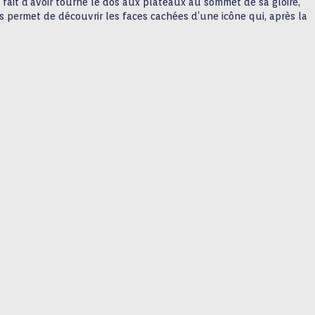
fait d’avoir tourné le dos aux plateaux au sommet de sa gloire,
us permet de découvrir les faces cachées d’une icône qui, après la