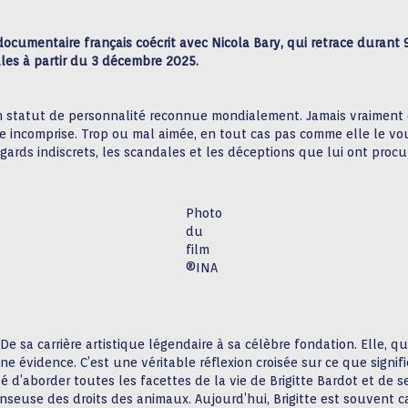
 documentaire français coécrit avec Nicola Bary, qui retrace durant
lles à partir du 3 décembre 2025.
un statut de personnalité reconnue mondialement. Jamais vraiment d
e incomprise. Trop ou mal aimée, en tout cas pas comme elle le vo
gards indiscrets, les scandales et les déceptions que lui ont procu
Photo
du
film
®INA
. De sa carrière artistique légendaire à sa célèbre fondation. Elle,
ne évidence. C’est une véritable réflexion croisée sur ce que signi
 d’aborder toutes les facettes de la vie de Brigitte Bardot et de se
euse des droits des animaux. Aujourd’hui, Brigitte est souvent c