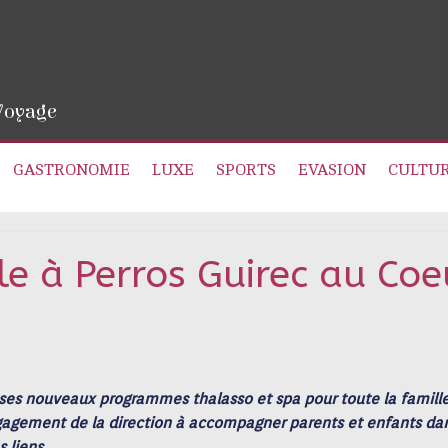
 Voyage
GASTRONOMIE
LUXE
SPORTS
EVASION
CULTU
le à Perros Guirec au Coe
 ses nouveaux programmes thalasso et spa pour toute la famill
 l’engagement de la direction à accompagner parents et enfants da
 liens.