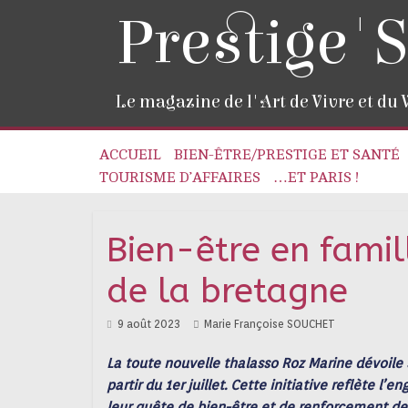
Prestige'S
Le magazine de l'Art de Vivre et du
ACCUEIL
BIEN-ÊTRE/PRESTIGE ET SANTÉ
TOURISME D’AFFAIRES
…ET PARIS !
Bien-être en famil
de la bretagne
9 août 2023
Marie Françoise SOUCHET
La toute nouvelle thalasso Roz Marine dévoile
partir du 1er juillet. Cette initiative reflète
leur quête de bien-être et de renforcement des