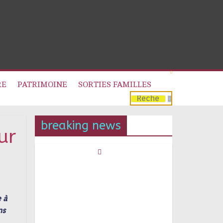
RE
PATRIMOINE
SORTIES FAMILLES
breaking news
ur
e à
ns