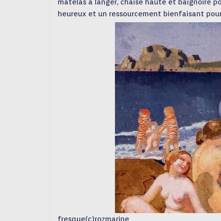
matelas à langer, chaise haute et baignoire po
heureux et un ressourcement bienfaisant pour
fresque(c)rozmarine