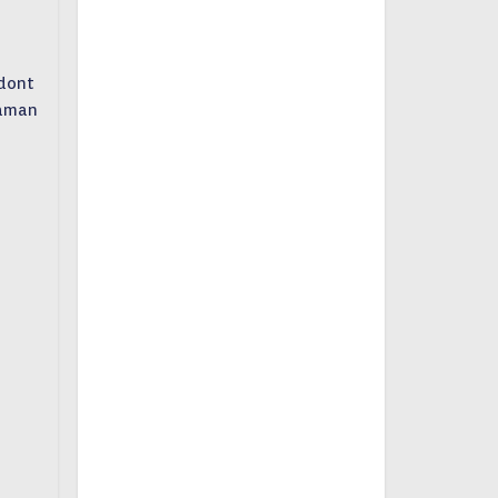
 dont
maman