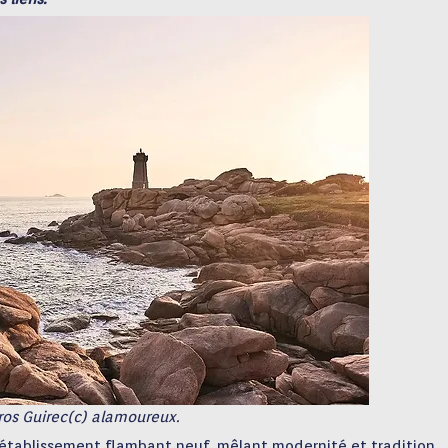
ros Guirec(c) alamoureux.
l’établissement flambant neuf, mêlant modernité et tradition