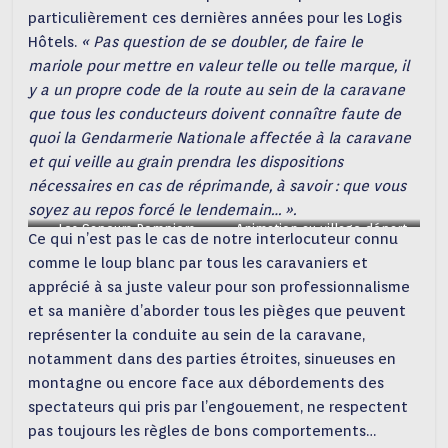
particulièrement ces dernières années pour les Logis
Hôtels.
« Pas question de se doubler, de faire le
mariole pour mettre en valeur telle ou telle marque, il
y a un propre code de la route au sein de la caravane
que tous les conducteurs doivent connaître faute de
quoi la Gendarmerie Nationale affectée à la caravane
et qui veille au grain prendra les dispositions
nécessaires en cas de réprimande, à savoir : que vous
soyez au repos forcé le lendemain… ».
Les Sapeurs Pompiers
Animation au village départ
Ce qui n’est pas le cas de notre interlocuteur connu
applaudis sur le Tour (photo
(photo Dominique ROUDY)
comme le loup blanc par tous les caravaniers et
Dominique ROUDY)
apprécié à sa juste valeur pour son professionnalisme
et sa manière d’aborder tous les pièges que peuvent
représenter la conduite au sein de la caravane,
notamment dans des parties étroites, sinueuses en
montagne ou encore face aux débordements des
spectateurs qui pris par l’engouement, ne respectent
pas toujours les règles de bons comportements…