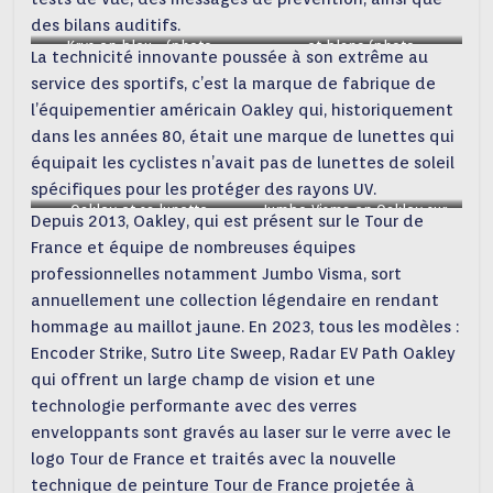
des bilans auditifs.
Krys en bleu… (photo
… et blanc (photo
La technicité innovante poussée à son extrême au
Dominique ROUDY)
Dominique ROUDY
service des sportifs, c’est la marque de fabrique de
l’équipementier américain Oakley qui, historiquement
dans les années 80, était une marque de lunettes qui
équipait les cyclistes n’avait pas de lunettes de soleil
spécifiques pour les protéger des rayons UV.
Oakley et sa lunette
Jumbo Visma en Oakley sur
Depuis 2013, Oakley, qui est présent sur le Tour de
sportwear sur le TDF
le TDF
France et équipe de nombreuses équipes
professionnelles notamment Jumbo Visma, sort
annuellement une collection légendaire en rendant
hommage au maillot jaune. En 2023, tous les modèles :
Encoder Strike, Sutro Lite Sweep, Radar EV Path Oakley
qui offrent un large champ de vision et une
technologie performante avec des verres
enveloppants sont gravés au laser sur le verre avec le
logo Tour de France et traités avec la nouvelle
technique de peinture Tour de France projetée à