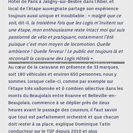
Hôtel de Paris à Jaligny-sur-Besbre dans l’Allier, et
local de l’étape auvergnate partage son expérience
toujours aussi unique et inoubliable :
« malgré que ce
soit,
dit-il,
la troisième fois que les Logis m’invitent sur
une étape, mon enthousiasme reste intact moi qui suis
passionné de vélo et pratiquant, notamment l’été
puisque c’est mon moyen de locomotion. Quelle
ambiance ! Quelle ferveur ! Le public est toujours là et
reconnaît la caravane des Logis Hôtels ».
Le public au passage de al caravane du TDF (photo
Au cœur de la caravane en présence de 33 marques,
Dominique ROUDY)
soit 180 véhicules et environ 650 personnes, nous y
sommes. Lorsque celle-ci, comme par exemple sur
l’étape très vallonnée et ô combien sélective dans les
monts du Beaujolais entre Roanne et Belleville-en-
Beaujolais, commence à se déplier près de deux
heures avant le passage des coureurs, il faut savoir
que tout est parfaitement orchestré et que chacun
doit rester à sa place, explique Dominique Tatin
conducteur sur le TDF depuis 2010 et plus