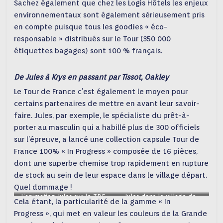
Sachez également que chez les Logis Hôtels les enjeux
ROUDY)
environnementaux sont également sérieusement pris
en compte puisque tous les goodies « éco-
responsable » distribués sur le Tour (350 000
étiquettes bagages) sont 100 % français.
De Jules à Krys en passant par Tissot, Oakley
Le Tour de France c’est également le moyen pour
certains partenaires de mettre en avant leur savoir-
faire. Jules, par exemple, le spécialiste du prêt-à-
porter au masculin qui a habillé plus de 300 officiels
sur l’épreuve, a lancé une collection capsule Tour de
France 100% « In Progress » composée de 16 pièces,
dont une superbe chemise trop rapidement en rupture
de stock au sein de leur espace dans le village départ.
Quel dommage !
L’animation Jules sur le TDF
Jules dans le village de
Cela étant, la particularité de la gamme « In
avec le mur de vêtements
départ
Progress », qui met en valeur les couleurs de la Grande
recyclés et compactés.