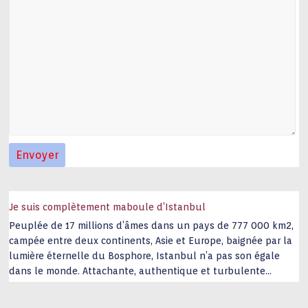
Je suis complètement maboule d’Istanbul
Peuplée de 17 millions d’âmes dans un pays de 777 000 km2,
campée entre deux continents, Asie et Europe, baignée par la
lumière éternelle du Bosphore, Istanbul n’a pas son égale
dans le monde. Attachante, authentique et turbulente
capitale historique Son look, sa culture, ses monuments, sa
joie de vivre étonnent. Exit … monotonie et
…