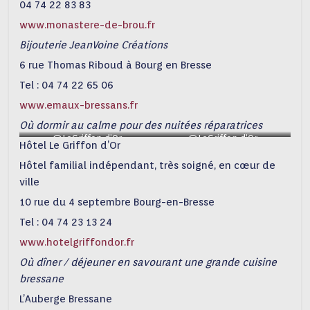
04 74 22 83 83
www.monastere-de-brou.fr
Bijouterie JeanVoine Créations
6 rue Thomas Riboud à Bourg en Bresse
Tel : 04 74 22 65 06
www.emaux-bressans.fr
Où dormir au calme pour des nuitées réparatrices
@LeGriffon d’Or
@LeGriffon d’Or
Hôtel Le Griffon d’Or
Hôtel familial indépendant, très soigné, en cœur de
ville
10 rue du 4 septembre Bourg-en-Bresse
Tel : 04 74 23 13 24
www.hotelgriffondor.fr
Où dîner / déjeuner en savourant une grande cuisine
bressane
L’Auberge Bressane