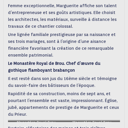
Femme exceptionnelle, Marguerite affiche son talent
d’entrepreneuse et ses goûts artistiques. Elle choisit
les architectes, les matériaux, surveille à distance les
travaux de ce chantier colossal.
Une lignée familiale prestigieuse par sa naissance et
ses trois mariages, sont à l’origine d’une aisance
financière favorisant la création de ce remarquable
ensemble patrimonial.
L
e
M
onastère
R
oyal de Brou.
C
hef d’œuvre du
gothique flamboyant brabançon
Il est resté dans son jus du 16ème siècle et témoigne
du savoir-faire des bâtisseurs de l’époque.
Rapidité de sa construction, moins de sept ans, et
pourtant l’ensemble est vaste, impressionnant. Église,
jubé, appartements de prestige de Marguerite et ceux
du Prieur.
Monastère Royal Brou
Monastère Royal Brou