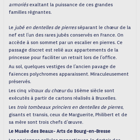
armorié
s
exaltant la puissance de ces grandes
familles régnantes.
Le
jubé
en dentelle
s
de pierres
séparant le chœur de la
nef est l’un des rares jubés conservés en France. On
accède à son sommet par un escalier en pierres. Ce
passage discret est relié aux appartements de la
princesse pour faciliter un retrait lors de l’office.
Au sol, quelques vestiges de l’ancien pavage de
faïences polychromes apparaissent. Miraculeusement
préservés.
Les cinq
vitraux du chœur
du 16ème siècle sont
exécutés à partir de cartons réalisés à Bruxelles.
Les
trois
tombeaux
princiers en dentelles de pierres
,
gisants et transis, ceux de Marguerite, Philibert et de
sa mère sont trois chefs d’œuvre.
Le
M
usée des Beaux- Arts
de Bourg-
en-Bresse