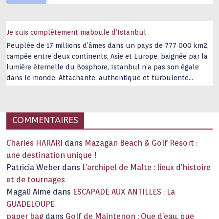
Je suis complètement maboule d’Istanbul
Peuplée de 17 millions d’âmes dans un pays de 777 000 km2,
campée entre deux continents, Asie et Europe, baignée par la
lumière éternelle du Bosphore, Istanbul n’a pas son égale
dans le monde. Attachante, authentique et turbulente
capitale historique Son look, sa culture, ses monuments, sa
joie de vivre étonnent. Exit … monotonie et
…
COMMENTAIRES
Charles HARARI
dans
Mazagan Beach & Golf Resort :
une destination unique !
Patricia Weber
dans
L’archipel de Malte : lieux d’histoire
et de tournages
Magali Aime
dans
ESCAPADE AUX ANTILLES : La
GUADELOUPE
paper bag
dans
Golf de Maintenon : Que d’eau, que