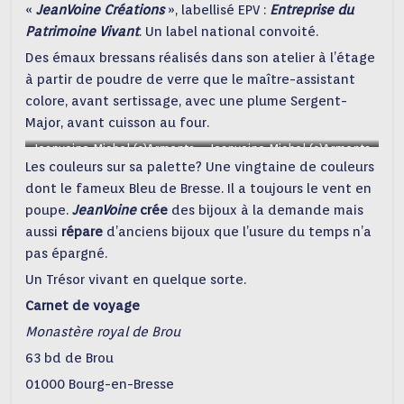
«
JeanVoine Créations
», labellisé EPV :
Entreprise du
Patrimoine
Vivant
. Un label national convoité.
Des émaux bressans réalisés dans son atelier à l’étage
à partir de poudre de verre que le maître-assistant
colore, avant sertissage, avec une plume Sergent-
Major, avant cuisson au four.
Jeanvoine Michel (c)Armenta
Jeanvoine Michel (c)Armenta
Les couleurs sur sa palette? Une vingtaine de couleurs
dont le fameux Bleu de Bresse. Il a toujours le vent en
poupe.
JeanVoine
crée
des bijoux à la demande mais
aussi
répare
d’anciens bijoux que l’usure du temps n’a
pas épargné.
Un Trésor vivant en quelque sorte.
Carnet de voyage
Monastère royal de Brou
63 bd de Brou
01000 Bourg-en-Bresse