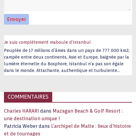
Je suis complètement maboule d’Istanbul
Peuplée de 17 millions d’âmes dans un pays de 777 000 km2,
campée entre deux continents, Asie et Europe, baignée par la
lumière éternelle du Bosphore, Istanbul n’a pas son égale
dans le monde. Attachante, authentique et turbulente
capitale historique Son look, sa culture, ses monuments, sa
joie de vivre étonnent. Exit … monotonie et
…
COMMENTAIRES
Charles HARARI
dans
Mazagan Beach & Golf Resort :
une destination unique !
Patricia Weber
dans
L’archipel de Malte : lieux d’histoire
et de tournages