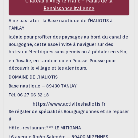
Château d’Ancy le Franc – Palais de la
Renaissance italienne
A ne pas rater : la Base nautique de l’HALIOTIS à
TANLAY
Idéale pour profiter des paysages au bord du canal de
Bourgogne, cette Base invite à naviguer sur des
bateaux électriques sans permis ou à pédaler en vélo,
en Rosalie, en tandem ou en Pousse-Pousse pour
découvrir le village et les alentours.
DOMAINE DE L’HALIOTIS
Base nautique – 89430 TANLAY
Tél. 06 27 06 32 18
https://www.activiteshaliotis.fr
Se régaler de spécialités Bourguignonnes et se reposer
à
Hôtel-restaurant*** LE MITIGANA
16 avenue Roger Salengro – 89400 MIGENNES