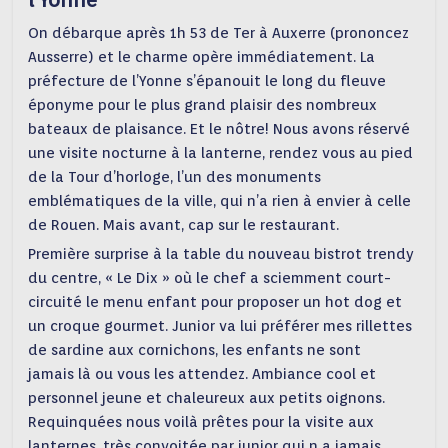
l’Yonne
On débarque après 1h 53 de Ter à Auxerre (prononcez
Ausserre) et le charme opère immédiatement. La
préfecture de l’Yonne s’épanouit le long du fleuve
éponyme pour le plus grand plaisir des nombreux
bateaux de plaisance. Et le nôtre! Nous avons réservé
une visite nocturne à la lanterne, rendez vous au pied
de la Tour d’horloge, l’un des monuments
emblématiques de la ville, qui n’a rien à envier à celle
de Rouen. Mais avant, cap sur le restaurant.
Première surprise à la table du nouveau bistrot trendy
du centre, « Le Dix » où le chef a sciemment court-
circuité le menu enfant pour proposer un hot dog et
un croque gourmet. Junior va lui préférer mes rillettes
de sardine aux cornichons, les enfants ne sont
jamais là ou vous les attendez. Ambiance cool et
personnel jeune et chaleureux aux petits oignons.
Requinquées nous voilà prêtes pour la visite aux
lanternes, très convoitée par junior qui n a jamais